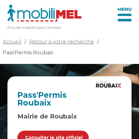
Plus de mobilité pour l’emploi
Accueil
/
Retour à votre recherche
/
Pass'Permis Roubaix
Pass'Permis
Roubaix
Mairie de Roubaix
Consulter le site officiel