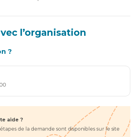
vec l’organisation
on ?
200
te aide ?
 étapes de la demande sont disponibles sur le site